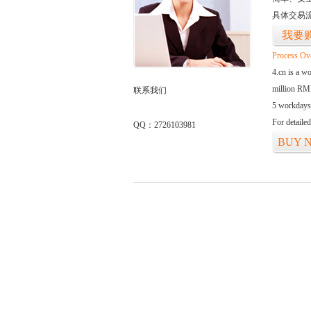
具体交易
我要
Process Ov
4.cn is a w
million RMB
联系我们
5 workdays
For detaile
QQ：2726103981
BUY 