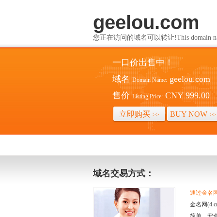
geelou.com
您正在访问的域名可以转让!This domain name i
一口价出售中！
域名
geelou.com
Domain Name:
售价
CNY 999.00
Listing Price:
立即购买
BUY NOW
>>
>>
域名交易方式：
通过金名网(
金名网(4
简单、安