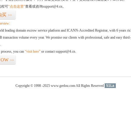
流程可
“点击这里”
查看或咨询support@4.cn。
购买
>>
erview:
orld leading domain escrow service platform and ICANN-Accredited Registrar, with 6 years ri
 transaction volume every year. We promise our clients with professional, safe and easy third-
.
d process, you can
“visit here”
or contact support@4.cn.
NOW
>>
Copyright © 1998 -2025 www.geelou.com All Rights Reserved
51La